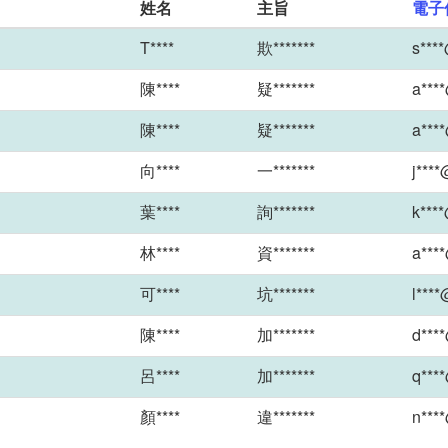
姓名
主旨
電子
T****
欺*******
s****
陳****
疑*******
a***
陳****
疑*******
a***
向****
一*******
j****
葉****
詢*******
k****
林****
資*******
a***
可****
坑*******
l****
陳****
加*******
d***
呂****
加*******
q***
顏****
違*******
n***