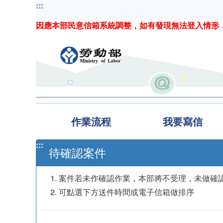
跳
:::
到
因應本部民意信箱系統調整，如有發現無法登入情形
主
要
內
容
作業流程
我要寫信
:::
待確認案件
案件若未作確認作業，本部將不受理，未做確
可點選下方送件時間或電子信箱做排序